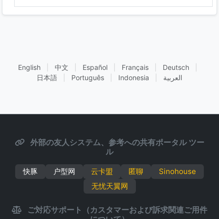
English
|
中文
|
Español
|
Français
|
Deutsch
|
日本語
|
Português
|
Indonesia
|
العربية
外部の友人システム、参考への共有ポータル ツー
ル
快豚
户型网
云卡盟
匿聊
Sinohouse
无忧天翼网
ご対応サポート（カスタマーおよび訴求関連ご用件