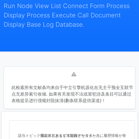
Run Node View List Connect Form Process
Display Process Execute Call Document
Display Base Log Database.
此检索所有文献条均来自于中立引擎机器化在无主干预全互联节
点无差异索引收储. 如果有关发现不法或冒犯涉及条目可以通过
表格提呈进行强规封阻抹清(删条联系提供渠道)！
該当トピック指定におきまして記録データベースに履歴情報が発掘出来ておらず未報告となりました。