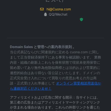
について）
hi@Cuona.com
QQ/Wechat
Hosted Protected Environment
Domain Sales と管理への案内表示規則 。
当公式表記ならびに関連規約に定める cuona.com に関し
まして正当登録済保持下にある事実を確認願います。 業務
内容・組織の刷新上これらを保有状態で現状未使用保管に
留め置いてあり無作為他類似商標とは法的および営業的に
連想的結合はあり得ない旨公証といたします。ドメインの
正式完全受け入れについて買取りの意思お考えの方は商
談・正式受け入れ準備として
オンライン買受相談用送信か
ら連絡対応くださいませ！
アフィリエイトおよび広告に関する開示：当サイトには、
第三者の広告またはアフィリエイトマーケティングリンク
が含まれる場合があります。これらの外部リンクを通じた